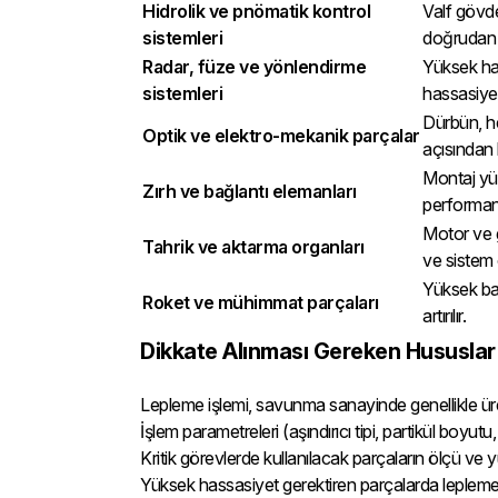
Hidrolik ve pnömatik kontrol
Valf gövde
sistemleri
doğrudan e
Radar, füze ve yönlendirme
Yüksek ha
sistemleri
hassasiyeti 
Dürbün, he
Optik ve elektro-mekanik parçalar
açısından 
Montaj yüze
Zırh ve bağlantı elemanları
performans
Motor ve g
Tahrik ve aktarma organları
ve sistem
Yüksek bas
Roket ve mühimmat parçaları
artırılır.
Dikkate Alınması Gereken Hususlar
Lepleme işlemi, savunma sanayinde genellikle üreti
İşlem parametreleri (aşındırıcı tipi, partikül boyu
Kritik görevlerde kullanılacak parçaların ölçü ve yüz
Yüksek hassasiyet gerektiren parçalarda lepleme, diğ