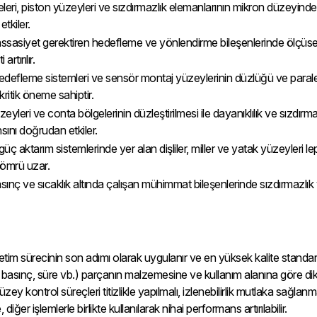
leri, piston yüzeyleri ve sızdırmazlık elemanlarının mikron düzeyinde 
tkiler.
ssasiyet gerektiren hedefleme ve yönlendirme bileşenlerinde ölçüse
artırılır.
defleme sistemleri ve sensör montaj yüzeylerinin düzlüğü ve paralelli
kritik öneme sahiptir.
yleri ve conta bölgelerinin düzleştirilmesi ile dayanıklılık ve sızdırmazlık
ını doğrudan etkiler.
üç aktarım sistemlerinde yer alan dişliler, miller ve yatak yüzeyleri le
 ömrü uzar.
ınç ve sıcaklık altında çalışan mühimmat bileşenlerinde sızdırmazlı
m sürecinin son adımı olarak uygulanır ve en yüksek kalite standartları
tu, basınç, süre vb.) parçanın malzemesine ve kullanım alanına göre dikk
ey kontrol süreçleri titizlikle yapılmalı, izlenebilirlik mutlaka sağlanma
er işlemlerle birlikte kullanılarak nihai performans artırılabilir.