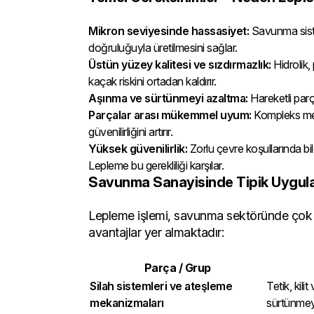
Mikron seviyesinde hassasiyet:
Savunma sistem
doğruluğuyla üretilmesini sağlar.
Üstün yüzey kalitesi ve sızdırmazlık:
Hidrolik,
kaçak riskini ortadan kaldırır.
Aşınma ve sürtünmeyi azaltma:
Hareketli parç
Parçalar arası mükemmel uyum:
Kompleks meka
güvenilirliğini artırır.
Yüksek güvenilirlik:
Zorlu çevre koşullarında bi
Lepleme bu gerekliliği karşılar.
Savunma Sanayisinde Tipik Uygula
Lepleme işlemi, savunma sektöründe çok ge
avantajlar yer almaktadır:
Parça / Grup
Silah sistemleri ve ateşleme
Tetik, kil
mekanizmaları
sürtünmeyi 